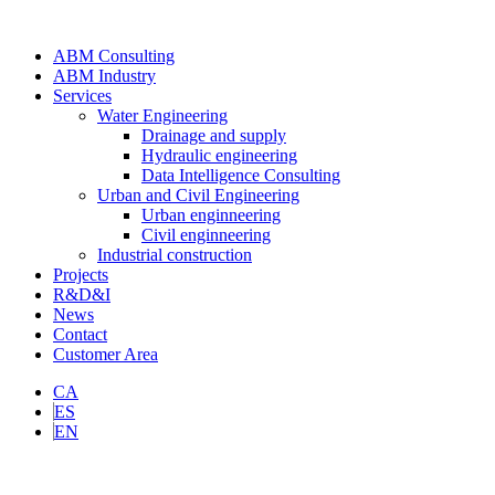
ABM Consulting
ABM Industry
Services
Water Engineering
Drainage and supply
Hydraulic engineering
Data Intelligence Consulting
Urban and Civil Engineering
Urban enginneering
Civil enginneering
Industrial construction
Projects
R&D&I
News
Contact
Customer Area
CA
ES
EN