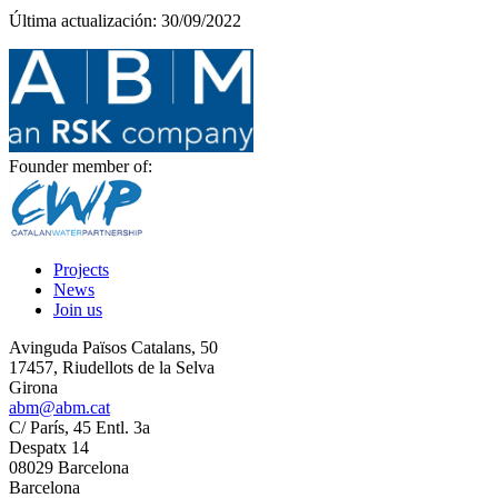
Última actualización: 30/09/2022
Founder member of:
Projects
News
Join us
Avinguda Països Catalans, 50
17457, Riudellots de la Selva
Girona
abm@abm.cat
C/ París, 45 Entl. 3a
Despatx 14
08029 Barcelona
Barcelona