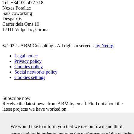
Tel. +34 972 477 718
Nexes Forallac
Sala coworking
Despatx 6
Carrer dels Oms 10
17111 Vulpellac, Girona
© 2022 - ABM Consulting - All rights reserved -
by Neorg
Legal notice
Privacy policy
Cookies policy
Social networks policy
Cookies settings
Subscribe now
Receive the latest news from ABM by email. Find out about the
latest projects we have worked on.
URL
We would like to inform you that we use our own and third-
This field is for validation purposes and should be left
party cookies in order to improve the performance of the website