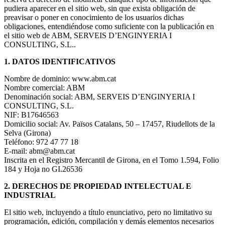
pudiera aparecer en el sitio web, sin que exista obligación de
preavisar o poner en conocimiento de los usuarios dichas
obligaciones, entendiéndose como suficiente con la publicación en
el sitio web de ABM, SERVEIS D’ENGINYERIA I
CONSULTING, S.L..
1. DATOS IDENTIFICATIVOS
Nombre de dominio: www.abm.cat
Nombre comercial: ABM
Denominación social: ABM, SERVEIS D’ENGINYERIA I
CONSULTING, S.L.
NIF: B17646563
Domicilio social: Av. Països Catalans, 50 – 17457, Riudellots de la
Selva (Girona)
Teléfono: 972 47 77 18
E-mail: abm@abm.cat
Inscrita en el Registro Mercantil de Girona, en el Tomo 1.594, Folio
184 y Hoja no GI.26536
2. DERECHOS DE PROPIEDAD INTELECTUAL E
INDUSTRIAL
El sitio web, incluyendo a título enunciativo, pero no limitativo su
programación, edición, compilación y demás elementos necesarios