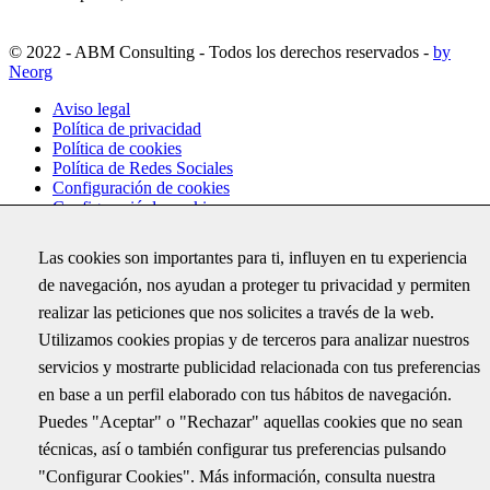
© 2022 - ABM Consulting - Todos los derechos reservados -
by
Neorg
Aviso legal
Política de privacidad
Política de cookies
Política de Redes Sociales
Configuración de cookies
Configuració de cookies
Las cookies son importantes para ti, influyen en tu experiencia
Suscríbete
de navegación, nos ayudan a proteger tu privacidad y permiten
Recibe por correo electrónico todas las novedades de ABM y
realizar las peticiones que nos solicites a través de la web.
conoce los últimos proyectos donde hemos trabajado
Utilizamos cookies propias y de terceros para analizar nuestros
Facebook
servicios y mostrarte publicidad relacionada con tus preferencias
en base a un perfil elaborado con tus hábitos de navegación.
Este campo es un campo de validación y debe quedar sin
Puedes "Aceptar" o "Rechazar" aquellas cookies que no sean
cambios.
Correu electrònic
*
técnicas, así o también configurar tus preferencias pulsando
"Configurar Cookies". Más información, consulta nuestra