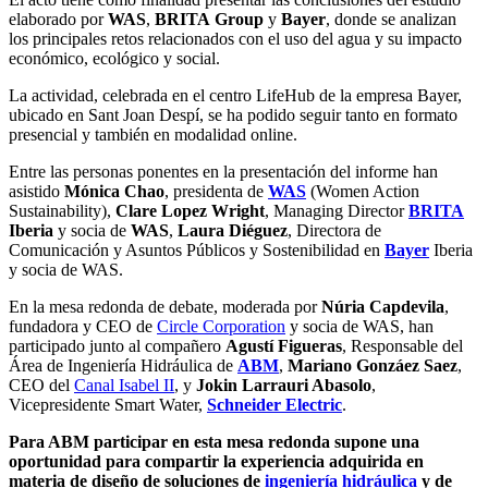
elaborado por
WAS
,
BRITA
Group
y
Bayer
, donde se analizan
los principales retos relacionados con el uso del agua y su impacto
económico, ecológico y social.
La actividad, celebrada en el centro LifeHub de la empresa Bayer,
ubicado en Sant Joan Despí, se ha podido seguir tanto en formato
presencial y también en modalidad online.
Entre las personas ponentes en la presentación del informe han
asistido
Mónica Chao
, presidenta de
WAS
(Women Action
Sustainability),
Clare Lopez Wright
, Managing Director
BRITA
Iberia
y socia de
WAS
,
Laura Diéguez
, Directora de
Comunicación y Asuntos Públicos y Sostenibilidad en
Bayer
Iberia
y socia de WAS.
En la mesa redonda de debate, moderada por
Núria Capdevila
,
fundadora y CEO de
Circle Corporation
y socia de WAS, han
participado junto al compañero
Agustí Figueras
, Responsable del
Área de Ingeniería Hidráulica de
ABM
,
Mariano Gonzáez Saez
,
CEO del
Canal Isabel II
, y
Jokin Larrauri Abasolo
,
Vicepresidente Smart Water,
Schneider Electric
.
Para ABM participar en esta mesa redonda supone una
oportunidad para compartir la experiencia adquirida en
materia de diseño de soluciones de
ingeniería hidráulica
y de