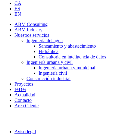
CA
ES
EN
ABM Consulting
ABM Industry
Nuestros servicios
Ingeniería del agua
Saneamiento y abastecimiento
Hidráulica
Consultoría en inteligencia de datos
Ingeniería urbana y civil
Ingeniería urbana y municipal
Ingeniería civil
Construcción industrial
Proyectos
I+D+i
Actualidad
Contacto
Área Cliente
Aviso legal