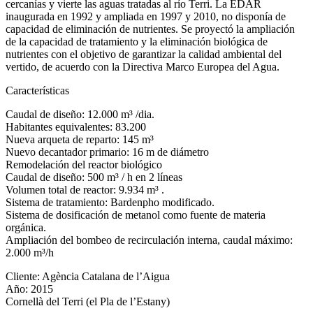
cercanías y vierte las aguas tratadas al río Terri. La EDAR
inaugurada en 1992 y ampliada en 1997 y 2010, no disponía de
capacidad de eliminación de nutrientes. Se proyectó la ampliación
de la capacidad de tratamiento y la eliminación biológica de
nutrientes con el objetivo de garantizar la calidad ambiental del
vertido, de acuerdo con la Directiva Marco Europea del Agua.
Características
Caudal de diseño: 12.000 m³ /dia.
Habitantes equivalentes: 83.200
Nueva arqueta de reparto: 145 m³
Nuevo decantador primario: 16 m de diámetro
Remodelación del reactor biológico
Caudal de diseño: 500 m³ / h en 2 líneas
Volumen total de reactor: 9.934 m³ .
Sistema de tratamiento: Bardenpho modificado.
Sistema de dosificación de metanol como fuente de materia
orgánica.
Ampliación del bombeo de recirculación interna, caudal máximo:
2.000 m³/h
Cliente: Agència Catalana de l’Aigua
Año: 2015
Cornellà del Terri (el Pla de l’Estany)