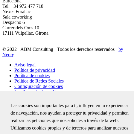
Barcelona
Tel. +34 972 477 718
Nexes Forallac
Sala coworking
Despacho 6
Carrer dels Oms 10
17111 Vulpellac, Girona
© 2022 - ABM Consulting - Todos los derechos reservados -
by
Neorg
Aviso legal
Política de privacidad
Política de cookies
Política de Redes Sociales
Configuración de cookies
Configuració de cookies
Las cookies son importantes para ti, influyen en tu experiencia
Suscríbete
de navegación, nos ayudan a proteger tu privacidad y permiten
Recibe por correo electrónico todas las novedades de ABM y
realizar las peticiones que nos solicites a través de la web.
conoce los últimos proyectos donde hemos trabajado
Utilizamos cookies propias y de terceros para analizar nuestros
X/Twitter