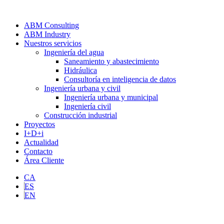
ABM Consulting
ABM Industry
Nuestros servicios
Ingeniería del agua
Saneamiento y abastecimiento
Hidráulica
Consultoría en inteligencia de datos
Ingeniería urbana y civil
Ingeniería urbana y municipal
Ingeniería civil
Construcción industrial
Proyectos
I+D+i
Actualidad
Contacto
Área Cliente
CA
ES
EN