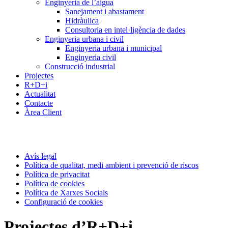
Enginyeria de l’aigua
Sanejament i abastament
Hidràulica
Consultoria en intel·ligència de dades
Enginyeria urbana i civil
Enginyeria urbana i municipal
Enginyeria civil
Construcció industrial
Projectes
R+D+i
Actualitat
Contacte
Àrea Client
Avís legal
Política de qualitat, medi ambient i prevenció de riscos
Política de privacitat
Política de cookies
Política de Xarxes Socials
Configuració de cookies
Projectes d’R+D+i