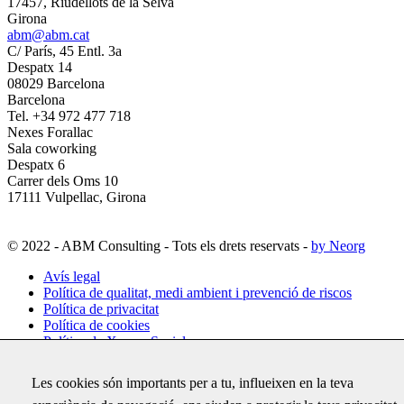
17457, Riudellots de la Selva
Girona
abm@abm.cat
C/ París, 45 Entl. 3a
Despatx 14
08029 Barcelona
Barcelona
Tel. +34 972 477 718
Nexes Forallac
Sala coworking
Despatx 6
Carrer dels Oms 10
17111 Vulpellac, Girona
© 2022 - ABM Consulting - Tots els drets reservats -
by Neorg
Avís legal
Política de qualitat, medi ambient i prevenció de riscos
Política de privacitat
Política de cookies
Política de Xarxes Socials
Configuració de cookies
Les cookies són importants per a tu, influeixen en la teva