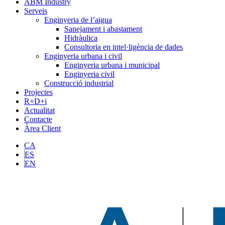
ABM Industry
Serveis
Enginyeria de l’aigua
Sanejament i abastament
Hidràulica
Consultoria en intel·ligència de dades
Enginyeria urbana i civil
Enginyeria urbana i municipal
Enginyeria civil
Construcció industrial
Projectes
R+D+i
Actualitat
Contacte
Àrea Client
CA
ES
EN