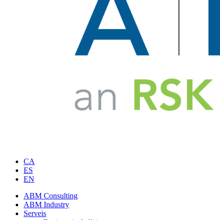
CA
ES
EN
ABM Consulting
ABM Industry
Serveis