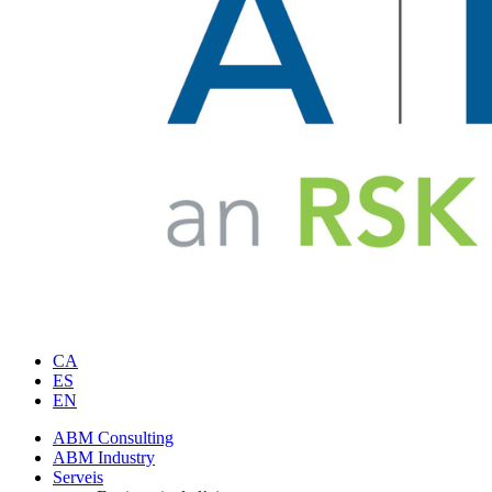
CA
ES
EN
ABM Consulting
ABM Industry
Serveis