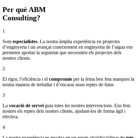
Per què ABM
Consulting?
1
Som
especialistes
. La nostra àmplia experiència en projectes
d’enginyeria i un avançat coneixement en enginyeria de l’aigua ens
permeten aportar la seguretat que necessiten els projectes dels
nostres clients.
2
El rigor, l’eficiència i el
compromís
per la feina ben feta marquen la
nostra manera de treballar i d’encarar nous reptes de futur.
3
La
vocació de servei
guia totes les nostres intervencions. Ens fem
nostres els reptes dels nostres clients, ajudant-los de forma àgil i
efectiva.
4
La nostra experiència es recolza en un equip pluridisciplinar de
més