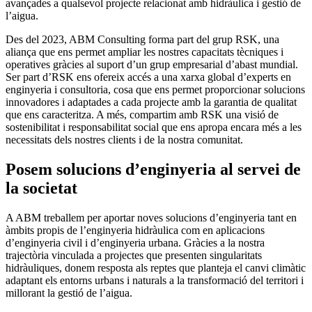
avançades a qualsevol projecte relacionat amb hidràulica i gestió de
l’aigua.
Des del 2023, ABM Consulting forma part del grup RSK, una
aliança que ens permet ampliar les nostres capacitats tècniques i
operatives gràcies al suport d’un grup empresarial d’abast mundial.
Ser part d’RSK ens ofereix accés a una xarxa global d’experts en
enginyeria i consultoria, cosa que ens permet proporcionar solucions
innovadores i adaptades a cada projecte amb la garantia de qualitat
que ens caracteritza. A més, compartim amb RSK una visió de
sostenibilitat i responsabilitat social que ens apropa encara més a les
necessitats dels nostres clients i de la nostra comunitat.
Posem solucions d’enginyeria al servei de
la societat
A ABM treballem per aportar noves solucions d’enginyeria tant en
àmbits propis de l’enginyeria hidràulica com en aplicacions
d’enginyeria civil i d’enginyeria urbana. Gràcies a la nostra
trajectòria vinculada a projectes que presenten singularitats
hidràuliques, donem resposta als reptes que planteja el canvi climàtic
adaptant els entorns urbans i naturals a la transformació del territori i
millorant la gestió de l’aigua.