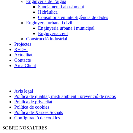
Enginyeria de l’aigua
Sanejament i abastament
Hidràulica
Consultoria en intel·ligència de dades
Enginyeria urbana i civil
Enginyeria urbana i municipal
Enginyeria civil
Construcció industrial
Projectes
R+D+i
Actualitat
Contacte
Àrea Client
Avís legal
Política de qualitat, medi ambient i prevenció de riscos
Política de privacitat
Política de cookies
Política de Xarxes Socials
Configuració de cookies
SOBRE NOSALTRES