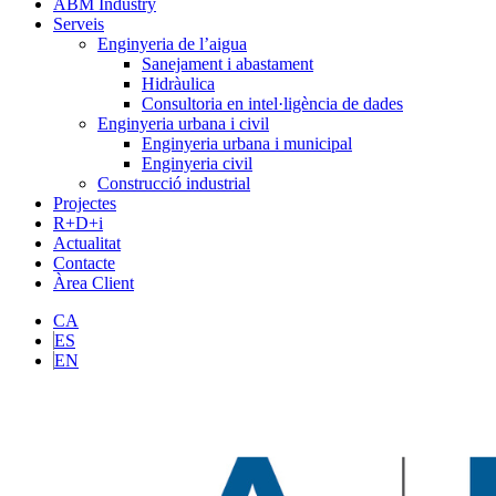
ABM Industry
Serveis
Enginyeria de l’aigua
Sanejament i abastament
Hidràulica
Consultoria en intel·ligència de dades
Enginyeria urbana i civil
Enginyeria urbana i municipal
Enginyeria civil
Construcció industrial
Projectes
R+D+i
Actualitat
Contacte
Àrea Client
CA
ES
EN