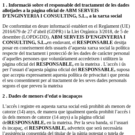
1 . Informació sobre el responsable del tractament de les dades
allotjades a la pàgina oficial de ABM SERVEIS
D’ENGINYERIA I CONSULTING, S.L., a la xarxa social
De conformitat en deure informació establert en el Reglament (UE)
2016/679 de 27 d’abril (GDPR) i la Llei Orgànica 3/2018, de 5 de
desembre (LOPDGDD),
ABM SERVEIS D’ENGINYERIA I
CONSULTING, S.L.,
en endavant, el
RESPONSABLE
desitja
posar en coneixement dels usuaris d’aquesta xarxa social la política
respecte del tractament i protecció de les dades de caràcter personal
d’aquelles persones que voluntàriament accedeixen i utilitzen la
pàgina oficial del
RESPONSABLE,
en la mateixa . L’accés i ús
per l’usuari d’aquesta pàgina oficial del
RESPONSABLE,
suposa
que accepta expressament aquesta política de privacitat i que presta
el seu consentiment per al tractament de les seves dades personals
segons el que preveu la mateixa
2 . Dades de menors d’edat o incapaços
L’accés i registre en aquesta xarxa social està prohibit als menors de
catorze (14) anys, de manera que igualment queda prohibit l’accés i
ús dels menors de catorze (14 anys) a la pàgina oficial
del
RESPONSABLE,
en la mateixa. Per la seva banda, si l’usuari
és incapaç, el
RESPONSABLE,
adverteix que serà necessària
l’assistència consentida del titular de la pàtria potestat o tutela de