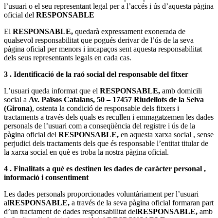
l’usuari o el seu representant legal per a l’accés i ús d’aquesta pàgina
oficial del
RESPONSABLE
El
RESPONSABLE,
quedarà expressament exonerada de
qualsevol responsabilitat que pogués derivar de l’ús de la seva
pàgina oficial per menors i incapaços sent aquesta responsabilitat
dels seus representants legals en cada cas.
3 . Identificació de la raó social del responsable del fitxer
L’usuari queda informat que el
RESPONSABLE,
amb domicili
social a
Av. Països Catalans, 50 – 17457 Riudellots de la Selva
(Girona)
, ostenta la condició de responsable dels fitxers i
tractaments a través dels quals es recullen i emmagatzemen les dades
personals de l’usuari com a conseqüència del registre i ús de la
pàgina oficial del
RESPONSABLE,
en aquesta xarxa social , sense
perjudici dels tractaments dels que és responsable l’entitat titular de
la xarxa social en què es troba la nostra pàgina oficial.
4 . Finalitats a què es destinen les dades de caràcter personal ,
informació i consentiment
Les dades personals proporcionades voluntàriament per l’usuari
al
RESPONSABLE,
a través de la seva pàgina oficial formaran part
d’un tractament de dades responsabilitat del
RESPONSABLE,
amb