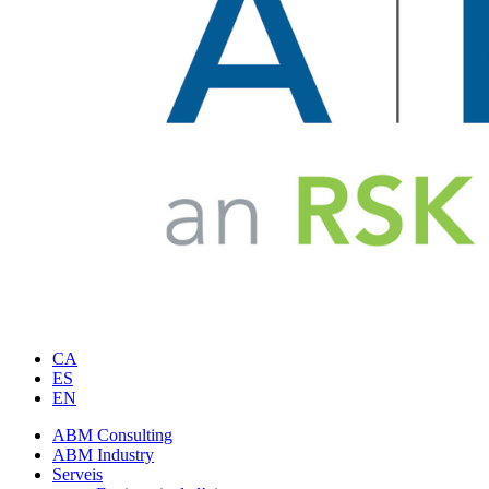
CA
ES
EN
ABM Consulting
ABM Industry
Serveis