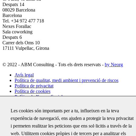
Despatx 14
08029 Barcelona
Barcelona
Tel. +34 972 477 718
Nexes Forallac
Sala coworking
Despatx 6
Carrer dels Oms 10
17111 Vulpellac, Girona
© 2022 - ABM Consulting - Tots els drets reservats -
by Neorg
Avís legal
Política de qualitat, medi ambient i prevenció de riscos
Política de privacitat
Política de cookies
Política de Xarxes Socials
Configuració de cookies
Les cookies són importants per a tu, influeixen en la teva
experiència de navegació, ens ajuden a protegir la teva privacitat
Subscriu-te
i permeten realitzar les peticions que ens sol·licitis a través de la
Rep per correu electrònic totes les novetats d'ABM i coneix els
web. Utilitzem cookies pròpies i de tercers per a analitzar els
darrers projectes on hem treballat