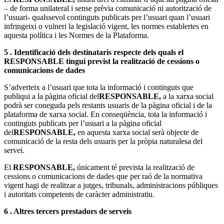
– de forma unilateral i sense prèvia comunicació ni autorització de
l’usuari- qualssevol continguts publicats per l’usuari quan l’usuari
infringeixi o vulneri la legislació vigent, les normes establertes en
aquesta política i les Normes de la Plataforma.
5 . Identificació dels destinataris respecte dels quals el
RESPONSABLE tingui previst la realització de cessions o
comunicacions de dades
S’adverteix a l’usuari que tota la informació i continguts que
publiqui a la pàgina oficial del
RESPONSABLE,
a la xarxa social
podrà ser coneguda pels restants usuaris de la pàgina oficial i de la
plataforma de xarxa social. En conseqüència, tota la informació i
continguts publicats per l’usuari a la pàgina oficial
del
RESPONSABLE,
en aquesta xarxa social serà objecte de
comunicació de la resta dels usuaris per la pròpia naturalesa del
servei.
El
RESPONSABLE,
únicament té prevista la realització de
cessions o comunicacions de dades que per raó de la normativa
vigent hagi de realitzar a jutges, tribunals, administracions públiques
i autoritats competents de caràcter administratiu.
6 . Altres tercers prestadors de serveis