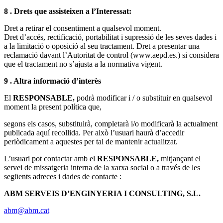
8 . Drets que assisteixen a l’Interessat:
Dret a retirar el consentiment a qualsevol moment.
Dret d’accés, rectificació, portabilitat i supressió de les seves dades i
a la limitació o oposició al seu tractament. Dret a presentar una
reclamació davant l’Autoritat de control (www.aepd.es.) si considera
que el tractament no s’ajusta a la normativa vigent.
9 . Altra informació d’interès
El
RESPONSABLE,
podrà modificar i / o substituir en qualsevol
moment la present política que,
segons els casos, substituirà, completarà i/o modificarà la actualment
publicada aquí recollida. Per això l’usuari haurà d’accedir
periòdicament a aquestes per tal de mantenir actualitzat.
L’usuari pot contactar amb el
RESPONSABLE,
mitjançant el
servei de missatgeria interna de la xarxa social o a través de les
següents adreces i dades de contacte :
ABM SERVEIS D’ENGINYERIA I CONSULTING, S.L.
abm@abm.cat