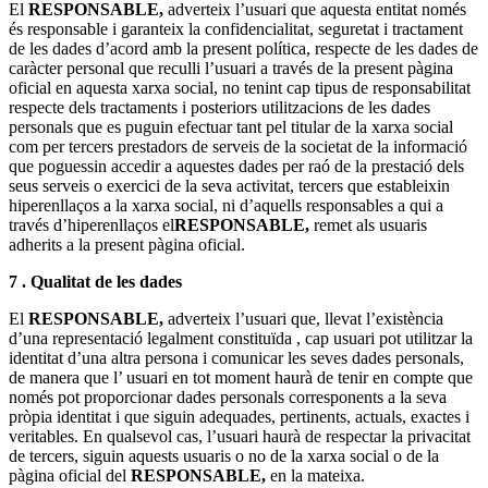
El
RESPONSABLE,
adverteix l’usuari que aquesta entitat només
és responsable i garanteix la confidencialitat, seguretat i tractament
de les dades d’acord amb la present política, respecte de les dades de
caràcter personal que reculli l’usuari a través de la present pàgina
oficial en aquesta xarxa social, no tenint cap tipus de responsabilitat
respecte dels tractaments i posteriors utilitzacions de les dades
personals que es puguin efectuar tant pel titular de la xarxa social
com per tercers prestadors de serveis de la societat de la informació
que poguessin accedir a aquestes dades per raó de la prestació dels
seus serveis o exercici de la seva activitat, tercers que estableixin
hiperenllaços a la xarxa social, ni d’aquells responsables a qui a
través d’hiperenllaços el
RESPONSABLE,
remet als usuaris
adherits a la present pàgina oficial.
7 . Qualitat de les dades
El
RESPONSABLE,
adverteix l’usuari que, llevat l’existència
d’una representació legalment constituïda , cap usuari pot utilitzar la
identitat d’una altra persona i comunicar les seves dades personals,
de manera que l’ usuari en tot moment haurà de tenir en compte que
només pot proporcionar dades personals corresponents a la seva
pròpia identitat i que siguin adequades, pertinents, actuals, exactes i
veritables. En qualsevol cas, l’usuari haurà de respectar la privacitat
de tercers, siguin aquests usuaris o no de la xarxa social o de la
pàgina oficial del
RESPONSABLE,
en la mateixa.