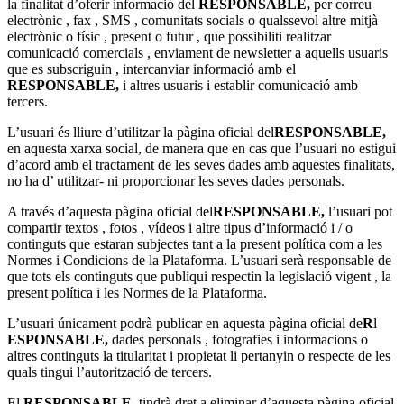
la finalitat d’oferir informació del
RESPONSABLE,
per correu
electrònic , fax , SMS , comunitats socials o qualssevol altre mitjà
electrònic o físic , present o futur , que possibiliti realitzar
comunicació comercials , enviament de newsletter a aquells usuaris
que es subscriguin , intercanviar informació amb el
RESPONSABLE,
i altres usuaris i establir comunicació amb
tercers.
L’usuari és lliure d’utilitzar la pàgina oficial del
RESPONSABLE,
en aquesta xarxa social, de manera que en cas que l’usuari no estigui
d’acord amb el tractament de les seves dades amb aquestes finalitats,
no ha d’ utilitzar- ni proporcionar les seves dades personals.
A través d’aquesta pàgina oficial del
RESPONSABLE,
l’usuari pot
compartir textos , fotos , vídeos i altre tipus d’informació i / o
continguts que estaran subjectes tant a la present política com a les
Normes i Condicions de la Plataforma. L’usuari serà responsable de
que tots els continguts que publiqui respectin la legislació vigent , la
present política i les Normes de la Plataforma.
L’usuari únicament podrà publicar en aquesta pàgina oficial de
R
l
ESPONSABLE,
dades personals , fotografies i informacions o
altres continguts la titularitat i propietat li pertanyin o respecte de les
quals tingui l’autorització de tercers.
El
RESPONSABLE,
tindrà dret a eliminar d’aquesta pàgina oficial