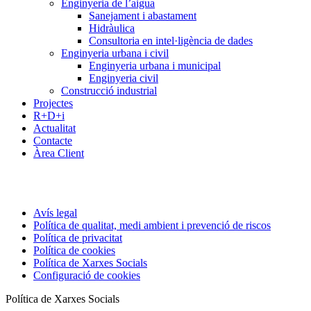
Enginyeria de l’aigua
Sanejament i abastament
Hidràulica
Consultoria en intel·ligència de dades
Enginyeria urbana i civil
Enginyeria urbana i municipal
Enginyeria civil
Construcció industrial
Projectes
R+D+i
Actualitat
Contacte
Àrea Client
Avís legal
Política de qualitat, medi ambient i prevenció de riscos
Política de privacitat
Política de cookies
Política de Xarxes Socials
Configuració de cookies
Política de Xarxes Socials