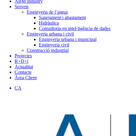
ABM Industry
Serveis
Enginyeria de l’aigua
Sanejament i abastament
Hidràulica
Consultoria en intel·ligència de dades
Enginyeria urbana i civil
Enginyeria urbana i municipal
Enginyeria civil
Construcció industrial
Projectes
R+D+i
Actualitat
Contacte
Àrea Client
CA