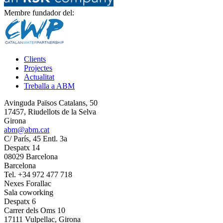
Membre fundador del:
Clients
Projectes
Actualitat
Treballa a ABM
Avinguda Països Catalans, 50
17457, Riudellots de la Selva
Girona
abm@abm.cat
C/ París, 45 Entl. 3a
Despatx 14
08029 Barcelona
Barcelona
Tel. +34 972 477 718
Nexes Forallac
Sala coworking
Despatx 6
Carrer dels Oms 10
17111 Vulpellac, Girona