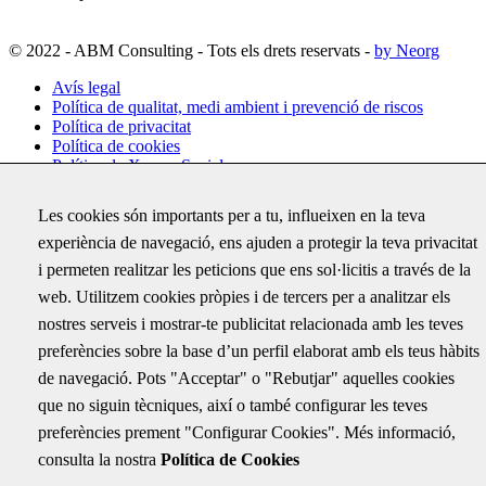
© 2022 - ABM Consulting - Tots els drets reservats -
by Neorg
Avís legal
Política de qualitat, medi ambient i prevenció de riscos
Política de privacitat
Política de cookies
Política de Xarxes Socials
Configuració de cookies
Les cookies són importants per a tu, influeixen en la teva
experiència de navegació, ens ajuden a protegir la teva privacitat
Subscriu-te
i permeten realitzar les peticions que ens sol·licitis a través de la
Rep per correu electrònic totes les novetats d'ABM i coneix els
web. Utilitzem cookies pròpies i de tercers per a analitzar els
darrers projectes on hem treballat
nostres serveis i mostrar-te publicitat relacionada amb les teves
Name
preferències sobre la base d’un perfil elaborat amb els teus hàbits
de navegació. Pots "Acceptar" o "Rebutjar" aquelles cookies
Aquest camp només és per validació i no s'ha de modificar.
Correu electrònic
*
que no siguin tècniques, així o també configurar les teves
preferències prement "Configurar Cookies". Més informació,
consulta la nostra
Política de Cookies
ABM SERVEIS D'ENGINYERIA I CONSULTING, S.L. com a
responsable del tractament tractarà les teves dades amb la finalitat