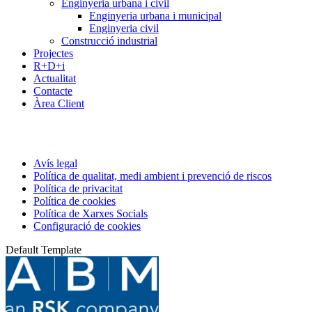
Enginyeria urbana i civil
Enginyeria urbana i municipal
Enginyeria civil
Construcció industrial
Projectes
R+D+i
Actualitat
Contacte
Àrea Client
Avís legal
Política de qualitat, medi ambient i prevenció de riscos
Política de privacitat
Política de cookies
Política de Xarxes Socials
Configuració de cookies
Default Template