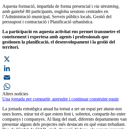
Aquesta formació, impartida de forma presencial i
via streaming,
amb gairebé 80 participants, engloba sessions centrades en
l’Administració municipal, Serveis públics locals, Gestió del
pressupost i contractació i Planificació urbanística.
La participació en aquesta activitat ens permet transmetre el
coneixement i expertesa amb agents i professionals que
gestionen la planificació, el desenvolupament i la gestió del
territori.
X
LinkedIn
Email
Altres notícies
WhatsApp
Una jornada per compartir, aprendre i continuar construint equip
La jornada estratègica anual ha tornat a ser un espai per aturar-nos
unes hores, mirar tot el que estem fent i, sobretot, compartir-ho entre
companys i companyes. Al llarg del matí, diferents departaments van
presentar alguns dels projectes més destacats en què estan treballant.