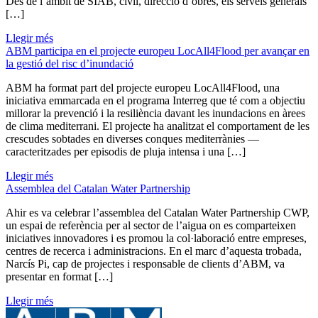
Des de l’àmbit de SIAB, civil, direcció d’obres, els serveis generals
[…]
Llegir més
ABM participa en el projecte europeu LocAll4Flood per avançar en
la gestió del risc d’inundació
ABM ha format part del projecte europeu LocAll4Flood, una
iniciativa emmarcada en el programa Interreg que té com a objectiu
millorar la prevenció i la resiliència davant les inundacions en àrees
de clima mediterrani. El projecte ha analitzat el comportament de les
crescudes sobtades en diverses conques mediterrànies —
caracteritzades per episodis de pluja intensa i una […]
Llegir més
Assemblea del Catalan Water Partnership
Ahir es va celebrar l’assemblea del Catalan Water Partnership CWP,
un espai de referència per al sector de l’aigua on es comparteixen
iniciatives innovadores i es promou la col·laboració entre empreses,
centres de recerca i administracions. En el marc d’aquesta trobada,
Narcís Pi, cap de projectes i responsable de clients d’ABM, va
presentar en format […]
Llegir més