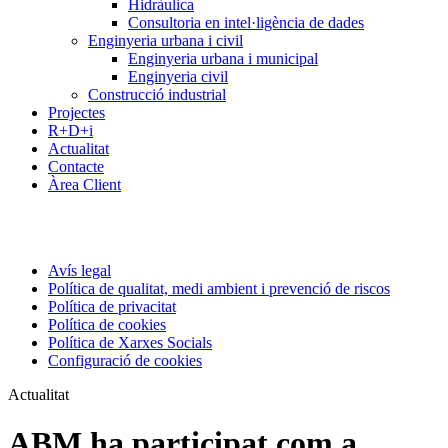
Hidràulica
Consultoria en intel·ligència de dades
Enginyeria urbana i civil
Enginyeria urbana i municipal
Enginyeria civil
Construcció industrial
Projectes
R+D+i
Actualitat
Contacte
Àrea Client
Avís legal
Política de qualitat, medi ambient i prevenció de riscos
Política de privacitat
Política de cookies
Política de Xarxes Socials
Configuració de cookies
Actualitat
ABM ha participat com a