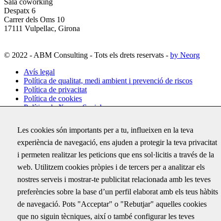
Sala coworking
Despatx 6
Carrer dels Oms 10
17111 Vulpellac, Girona
© 2022 - ABM Consulting - Tots els drets reservats -
by Neorg
Avís legal
Política de qualitat, medi ambient i prevenció de riscos
Política de privacitat
Política de cookies
Política de Xarxes Socials
Configuració de cookies
Les cookies són importants per a tu, influeixen en la teva
experiència de navegació, ens ajuden a protegir la teva privacitat
Subscriu-te
i permeten realitzar les peticions que ens sol·licitis a través de la
Rep per correu electrònic totes les novetats d'ABM i coneix els
web. Utilitzem cookies pròpies i de tercers per a analitzar els
darrers projectes on hem treballat
nostres serveis i mostrar-te publicitat relacionada amb les teves
LinkedIn
preferències sobre la base d’un perfil elaborat amb els teus hàbits
de navegació. Pots "Acceptar" o "Rebutjar" aquelles cookies
Aquest camp només és per validació i no s'ha de modificar.
Correu electrònic
*
que no siguin tècniques, així o també configurar les teves