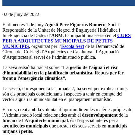
02 de juny de 2022
El dimecres 1 de juny
Agustí Pere Figueras Romero
, Soci i
Responsable de la Unitat de Negoci d’Enginyeria Hidràulica i
Intel·ligència de Dades d’
ABM
, ha impartit una sessió en el
CURS
PER A ARQUITECTES MUNICIPALS DE PETITS
MUNICIPIS
, organitzat per l’
Escola Sert
de la Demarcació de
Girona del Col·legi d’Arquitectes de Catalunya i l’Agrupació
d’Arquitectes al servei de l’administració pública.
La seva sessió ha tractat sobre
“La gestió de l’aigua i el risc
d’inundabilitat en la planificació urbanística. Reptes per fer
front a l’emergència climàtica”
.
La sessió, corresponent a la Jornada 7, ha servit per explicar quins
són els principals condicionants i aspectes a tenir en compte del
vector aigua i la inundabilitat en el planejament urbanístic.
El curs, creat amb la voluntat d’aprofundir en les matèries pròpies de
l’Administració local relacionades amb el
desenvolupament
de la
funció
de l’
Arquitecte municipal
, és d’especial interès per a
arquitectes municipals
que presten els seus serveis en
municipis
mitjans
i
petits
.