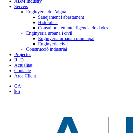
ABM Industry
Serveis
Enginyeria de l’aigua
Sanejament i abastament
Hidràulica
Consultoria en intel·ligència de dades
Enginyeria urbana i civil
Enginyeria urbana i municipal
Enginyeria civil
Construcció industrial
Projectes
R+D+i
Actualitat
Contacte
Àrea Client
CA
ES