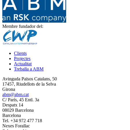
Membre fundador del:
Clients
Projectes
Actualitat
Treballa a ABM
Avinguda Països Catalans, 50
17457, Riudellots de la Selva
Girona
abm@abm.cat
C/ París, 45 Entl. 3a
Despatx 14
08029 Barcelona
Barcelona
Tel. +34 972 477 718
Nexes Forallac