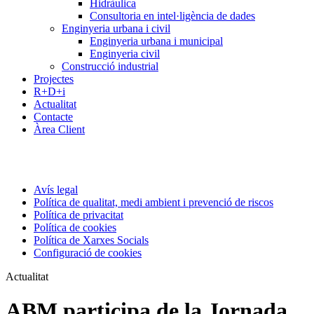
Hidràulica
Consultoria en intel·ligència de dades
Enginyeria urbana i civil
Enginyeria urbana i municipal
Enginyeria civil
Construcció industrial
Projectes
R+D+i
Actualitat
Contacte
Àrea Client
Avís legal
Política de qualitat, medi ambient i prevenció de riscos
Política de privacitat
Política de cookies
Política de Xarxes Socials
Configuració de cookies
Actualitat
ABM participa de la Jornada