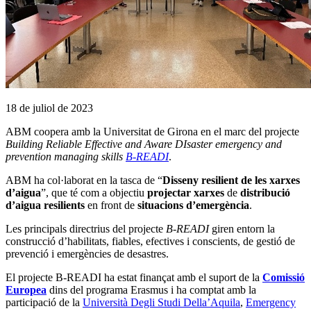
18 de juliol de 2023
ABM coopera amb la Universitat de Girona en el marc del projecte
Building Reliable Effective and Aware DIsaster emergency and
prevention managing skills
B-READI
.
ABM ha col·laborat en la tasca de “
Disseny resilient de les xarxes
d’aigua
”, que té com a objectiu
projectar
xarxes
de
distribució
d’aigua
resilients
en front de
situacions
d’emergència
.
Les principals directrius del projecte
B-READI
giren entorn la
construcció d’habilitats, fiables, efectives i conscients, de gestió de
prevenció i emergències de desastres.
El projecte B-READI ha estat finançat amb el suport de la
Comissió
Europea
dins del programa Erasmus i ha comptat amb la
participació de la
Università Degli Studi Della’Aquila
,
Emergency