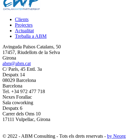
Clients
Projectes
Actualitat
Treballa a ABM
Avinguda Països Catalans, 50
17457, Riudellots de la Selva
Girona
abm@abm.cat
C/ París, 45 Entl. 3a
Despatx 14
08029 Barcelona
Barcelona
Tel. +34 972 477 718
Nexes Forallac
Sala coworking
Despatx 6
Carrer dels Oms 10
17111 Vulpellac, Girona
© 2022 - ABM Consulting - Tots els drets reservats -
by Neorg