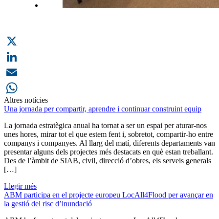
X
LinkedIn
Email
Altres notícies
WhatsApp
Una jornada per compartir, aprendre i continuar construint equip
La jornada estratègica anual ha tornat a ser un espai per aturar-nos
unes hores, mirar tot el que estem fent i, sobretot, compartir-ho entre
companys i companyes. Al llarg del matí, diferents departaments van
presentar alguns dels projectes més destacats en què estan treballant.
Des de l’àmbit de SIAB, civil, direcció d’obres, els serveis generals
[…]
Llegir més
ABM participa en el projecte europeu LocAll4Flood per avançar en
la gestió del risc d’inundació