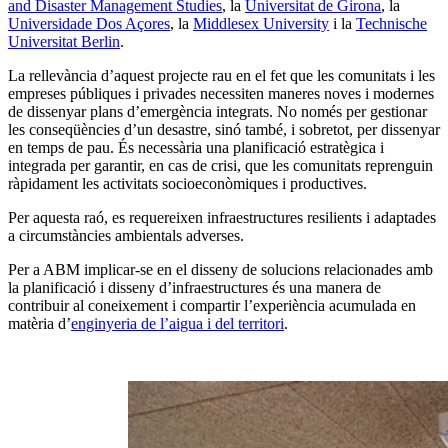
and Disaster Management Studies
, la
Universitat de Girona
, la
Universidade Dos Açores
, la
Middlesex University
i la
Technische
Universitat Berlin
.
La rellevància d’aquest projecte rau en el fet que les comunitats i les
empreses públiques i privades necessiten maneres noves i modernes
de dissenyar plans d’emergència integrats. No només per gestionar
les conseqüències d’un desastre, sinó també, i sobretot, per dissenyar
en temps de pau. És necessària una planificació estratègica i
integrada per garantir, en cas de crisi, que les comunitats reprenguin
ràpidament les activitats socioeconòmiques i productives.
Per aquesta raó, es requereixen infraestructures resilients i adaptades
a circumstàncies ambientals adverses.
Per a ABM implicar-se en el disseny de solucions relacionades amb
la planificació i disseny d’infraestructures és una manera de
contribuir al coneixement i compartir l’experiència acumulada en
matèria d’
enginyeria de l’aigua i del territori
.