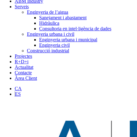
ABM Industry
Serveis
Enginyeria de l’aigua
Sanejament i abastament
Hidràulica
Consultoria en intel·ligència de dades
Enginyeria urbana i civil
Enginyeria urbana i municipal
Enginyeria civil
Construcció industrial
Projectes
R+D+i
Actualitat
Contacte
Àrea Client
CA
ES