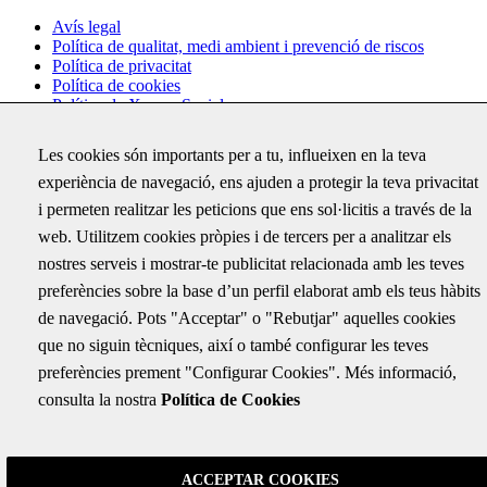
Avís legal
Política de qualitat, medi ambient i prevenció de riscos
Política de privacitat
Política de cookies
Política de Xarxes Socials
Configuració de cookies
Les cookies són importants per a tu, influeixen en la teva
experiència de navegació, ens ajuden a protegir la teva privacitat
Subscriu-te
i permeten realitzar les peticions que ens sol·licitis a través de la
Rep per correu electrònic totes les novetats d'ABM i coneix els
web. Utilitzem cookies pròpies i de tercers per a analitzar els
darrers projectes on hem treballat
nostres serveis i mostrar-te publicitat relacionada amb les teves
Phone
preferències sobre la base d’un perfil elaborat amb els teus hàbits
de navegació. Pots "Acceptar" o "Rebutjar" aquelles cookies
Aquest camp només és per validació i no s'ha de modificar.
Correu electrònic
*
que no siguin tècniques, així o també configurar les teves
preferències prement "Configurar Cookies". Més informació,
consulta la nostra
Política de Cookies
ABM SERVEIS D'ENGINYERIA I CONSULTING, S.L. com a
responsable del tractament tractarà les teves dades amb la finalitat
d’enviar-te la nostra newsletter. Pots accedir, rectificar i suprimir les
teves dades, així com exercir altres drets consultant la informació
addicional i detallada sobre protecció de dades a la nostra
Política de
ACCEPTAR COOKIES