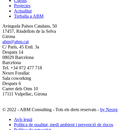
Clients
Projectes
Actualitat
Treballa a ABM
Avinguda Països Catalans, 50
17457, Riudellots de la Selva
Girona
abm@abm.cat
C/ París, 45 Entl. 3a
Despatx 14
08029 Barcelona
Barcelona
Tel. +34 972 477 718
Nexes Forallac
Sala coworking
Despatx 6
Carrer dels Oms 10
17111 Vulpellac, Girona
© 2022 - ABM Consulting - Tots els drets reservats -
by Neorg
Avís legal
Política de qualitat, medi ambient i prevenció de riscos
Política de privacitat