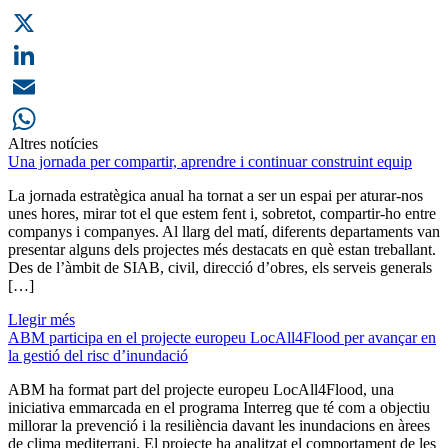
X
LinkedIn
Email
Altres notícies
WhatsApp
Una jornada per compartir, aprendre i continuar construint equip
La jornada estratègica anual ha tornat a ser un espai per aturar-nos
unes hores, mirar tot el que estem fent i, sobretot, compartir-ho entre
companys i companyes. Al llarg del matí, diferents departaments van
presentar alguns dels projectes més destacats en què estan treballant.
Des de l’àmbit de SIAB, civil, direcció d’obres, els serveis generals
[…]
Llegir més
ABM participa en el projecte europeu LocAll4Flood per avançar en
la gestió del risc d’inundació
ABM ha format part del projecte europeu LocAll4Flood, una
iniciativa emmarcada en el programa Interreg que té com a objectiu
millorar la prevenció i la resiliència davant les inundacions en àrees
de clima mediterrani. El projecte ha analitzat el comportament de les