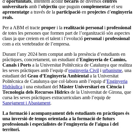
d’
oportunitats
, intentem acollir
becaris
de diversos
centres
universitaris
amb l’
objectiu
que puguin
complementar
el seu
aprenentatge
a través de la
participació
en
projectes
d’
enginyeria
reals.
Per a ABM el tracte
proper
i la
realització personal
i
professional
de totes les persones que formen part de l’organització són aspectes
claus ja que creiem en el talent i l’evolució
personal
i
professional
com a eix vertebrador de l’empresa.
Durant l’any 2024 hem comptat amb la presència d’estudiants en
pràctiques, concretament, un estudiant d’
Enginyeria de Camins,
Canals i Ports
a la Universitat Politècnica de Catalunya que realitza
les seves pràctiques amb l’equip d’
enginyeria Civil
i
urbanisme
, una
estudiant del
Grau d’Enginyeria Ambiental
a la Universitat
Politècnica de Catalunya que col·labora amb l’equip d’
Enginyeria
Hidràulica
i una estudiant del
Màster Universitari en Ciència i
Tecnologia dels Recursos Hídrics
de la Universitat de Girona, que
cursa les seves pràctiques extracurriculars amb l’equip de
Sanejament i Abastament
.
La formació i acompanyament dels estudiants en pràctiques és
una inversió de temps orientada a la formació de futurs
professionals i especialistes de l’enginyeria de l’aigua i del
territori.