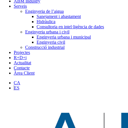
ABM Industry
Serveis
Enginyeria de l’aigua
Sanejament i abastament
Hidràulica
Consultoria en intel·ligència de dades
Enginyeria urbana i civil
Enginyeria urbana i municipal
Enginyeria civil
Construcció industrial
Projectes
R+D+i
Actualitat
Contacte
Àrea Client
CA
ES