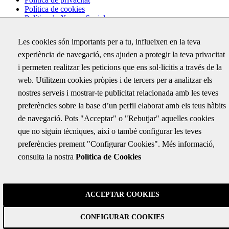
Política de cookies
Política de Xarxes Socials
Configuració de cookies
Les cookies són importants per a tu, influeixen en la teva
experiència de navegació, ens ajuden a protegir la teva privacitat
Subscriu-te
i permeten realitzar les peticions que ens sol·licitis a través de la
Rep per correu electrònic totes les novetats d'ABM i coneix els
web. Utilitzem cookies pròpies i de tercers per a analitzar els
darrers projectes on hem treballat
nostres serveis i mostrar-te publicitat relacionada amb les teves
URL
preferències sobre la base d’un perfil elaborat amb els teus hàbits
de navegació. Pots "Acceptar" o "Rebutjar" aquelles cookies
Aquest camp només és per validació i no s'ha de modificar.
Correu electrònic
*
que no siguin tècniques, així o també configurar les teves
preferències prement "Configurar Cookies". Més informació,
consulta la nostra
Política de Cookies
ABM SERVEIS D'ENGINYERIA I CONSULTING, S.L. com a
responsable del tractament tractarà les teves dades amb la finalitat
d’enviar-te la nostra newsletter. Pots accedir, rectificar i suprimir les
teves dades, així com exercir altres drets consultant la informació
addicional i detallada sobre protecció de dades a la nostra
Política de
ACCEPTAR COOKIES
Privacitat
Consent
*
CONFIGURAR COOKIES
He llegit i accepto les condicions contingudes en la