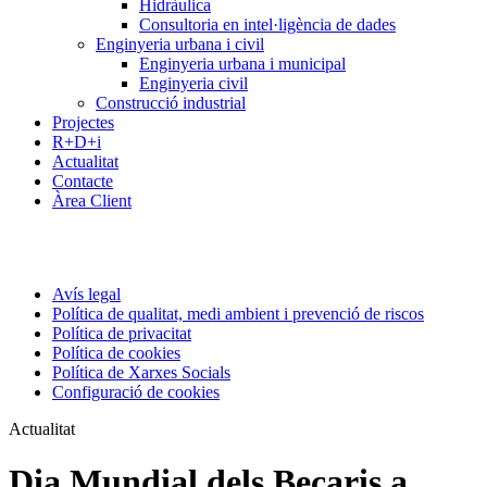
Hidràulica
Consultoria en intel·ligència de dades
Enginyeria urbana i civil
Enginyeria urbana i municipal
Enginyeria civil
Construcció industrial
Projectes
R+D+i
Actualitat
Contacte
Àrea Client
Avís legal
Política de qualitat, medi ambient i prevenció de riscos
Política de privacitat
Política de cookies
Política de Xarxes Socials
Configuració de cookies
Actualitat
Dia Mundial dels Becaris a