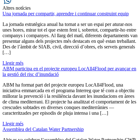
Email
Altres notícies
WhatsApp
Una jornada per compartir, aprendre i continuar construint equip
La jornada estratègica anual ha tornat a ser un espai per aturar-nos
unes hores, mirar tot el que estem fent i, sobretot, compartir-ho entre
companys i companyes. Al llarg del matí, diferents departaments van
presentar alguns dels projectes més destacats en què estan treballant.
Des de l’àmbit de SIAB, civil, direcció d’obres, els serveis generals
[…]
Llegir més
ABM participa en el projecte europeu LocAll4Flood per avançar en
la gestió del risc d’inundació
ABM ha format part del projecte europeu LocAll4Flood, una
iniciativa emmarcada en el programa Interreg que té com a objectiu
millorar la prevenció i la resiliència davant les inundacions en àrees
de clima mediterrani. El projecte ha analitzat el comportament de les
crescudes sobtades en diverses conques mediterrànies —
caracteritzades per episodis de pluja intensa i una […]
Llegir més
Assemblea del Catalan Water Partnership
Ahir es va celebrar l’assemblea del Catalan Water Partnership CWP,