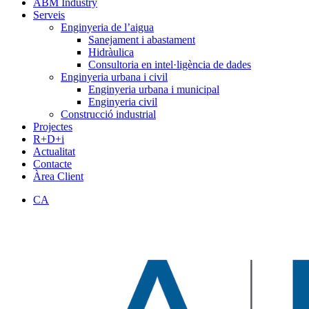
ABM Industry
Serveis
Enginyeria de l’aigua
Sanejament i abastament
Hidràulica
Consultoria en intel·ligència de dades
Enginyeria urbana i civil
Enginyeria urbana i municipal
Enginyeria civil
Construcció industrial
Projectes
R+D+i
Actualitat
Contacte
Àrea Client
CA