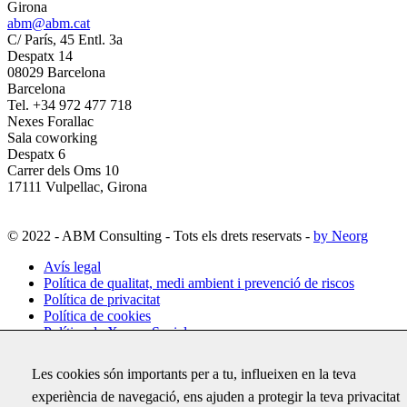
Girona
abm@abm.cat
C/ París, 45 Entl. 3a
Despatx 14
08029 Barcelona
Barcelona
Tel. +34 972 477 718
Nexes Forallac
Sala coworking
Despatx 6
Carrer dels Oms 10
17111 Vulpellac, Girona
© 2022 - ABM Consulting - Tots els drets reservats -
by Neorg
Avís legal
Política de qualitat, medi ambient i prevenció de riscos
Política de privacitat
Política de cookies
Política de Xarxes Socials
Configuració de cookies
Les cookies són importants per a tu, influeixen en la teva
experiència de navegació, ens ajuden a protegir la teva privacitat