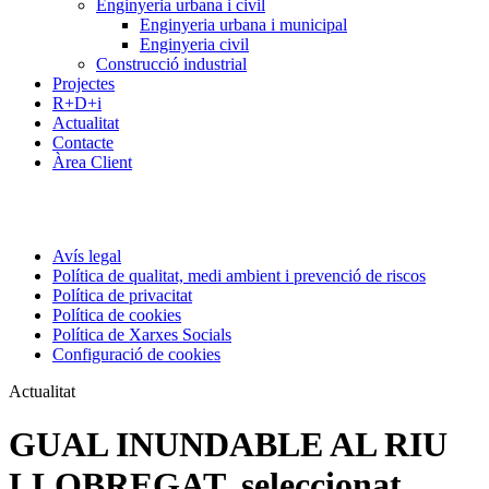
Enginyeria urbana i civil
Enginyeria urbana i municipal
Enginyeria civil
Construcció industrial
Projectes
R+D+i
Actualitat
Contacte
Àrea Client
Avís legal
Política de qualitat, medi ambient i prevenció de riscos
Política de privacitat
Política de cookies
Política de Xarxes Socials
Configuració de cookies
Actualitat
GUAL INUNDABLE AL RIU
LLOBREGAT, seleccionat