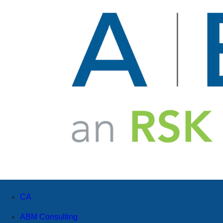
CA
ABM Consulting