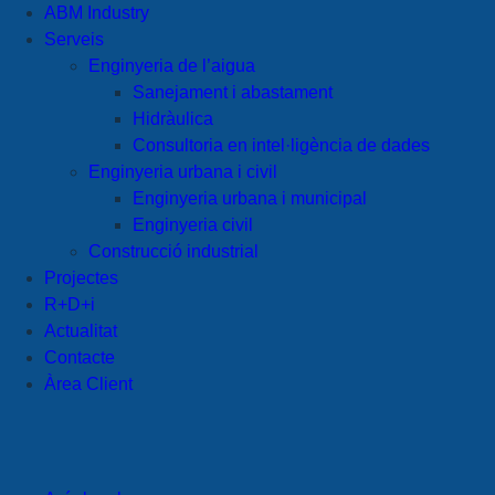
ABM Industry
Serveis
Enginyeria de l’aigua
Sanejament i abastament
Hidràulica
Consultoria en intel·ligència de dades
Enginyeria urbana i civil
Enginyeria urbana i municipal
Enginyeria civil
Construcció industrial
Projectes
R+D+i
Actualitat
Contacte
Àrea Client