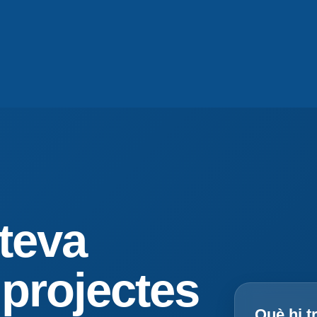
teva
projectes
Què hi t