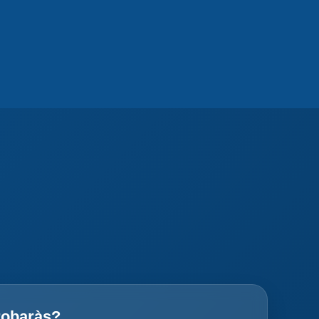
robaràs?