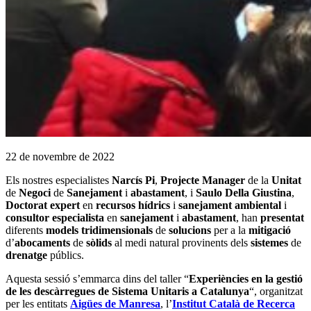
22 de novembre de 2022
Els nostres especialistes
Narcís Pi
,
Projecte Manager
de la
Unitat
de
Negoci
de
Sanejament
i
abastament
, i
Saulo Della Giustina
,
Doctorat
expert
en
recursos
hídrics
i
sanejament
ambiental
i
consultor
especialista
en
sanejament
i
abastament
, han
presentat
diferents
models
tridimensionals
de
solucions
per a la
mitigació
d’
abocaments
de
sòlids
al medi natural provinents dels
sistemes
de
drenatge
públics.
Aquesta sessió s’emmarca dins del taller “
Experiències en la gestió
de les descàrregues de Sistema Unitaris a Catalunya
“, organitzat
per les entitats
Aigües de Manresa
, l’
Institut Català de Recerca