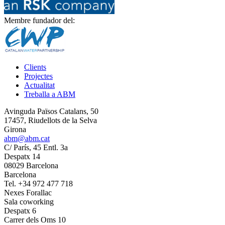
Membre fundador del:
Clients
Projectes
Actualitat
Treballa a ABM
Avinguda Països Catalans, 50
17457, Riudellots de la Selva
Girona
abm@abm.cat
C/ París, 45 Entl. 3a
Despatx 14
08029 Barcelona
Barcelona
Tel. +34 972 477 718
Nexes Forallac
Sala coworking
Despatx 6
Carrer dels Oms 10