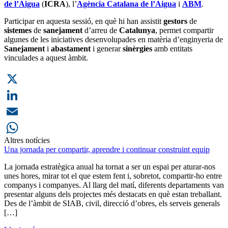
de l’Aigua
(
ICRA
), l’
Agència Catalana de l’Aigua
i
ABM
.
Participar en aquesta sessió, en què hi han assistit
gestors
de
sistemes
de
sanejament
d’arreu de
Catalunya
, permet compartir
algunes de les iniciatives desenvolupades en matèria d’enginyeria de
Sanejament
i
abastament
i generar
sinèrgies
amb entitats
vinculades a aquest àmbit.
X
LinkedIn
Email
Altres notícies
WhatsApp
Una jornada per compartir, aprendre i continuar construint equip
La jornada estratègica anual ha tornat a ser un espai per aturar-nos
unes hores, mirar tot el que estem fent i, sobretot, compartir-ho entre
companys i companyes. Al llarg del matí, diferents departaments van
presentar alguns dels projectes més destacats en què estan treballant.
Des de l’àmbit de SIAB, civil, direcció d’obres, els serveis generals
[…]