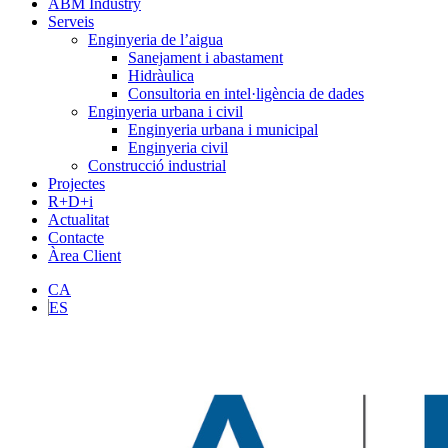
ABM Industry
Serveis
Enginyeria de l’aigua
Sanejament i abastament
Hidràulica
Consultoria en intel·ligència de dades
Enginyeria urbana i civil
Enginyeria urbana i municipal
Enginyeria civil
Construcció industrial
Projectes
R+D+i
Actualitat
Contacte
Àrea Client
CA
ES