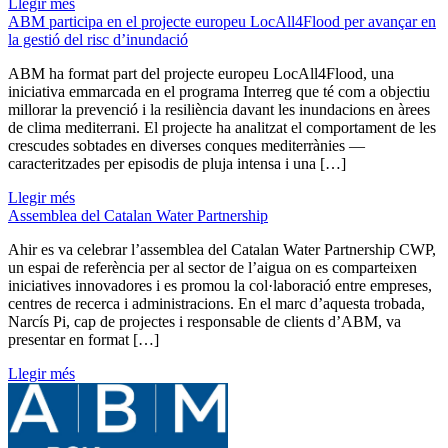
Llegir més
ABM participa en el projecte europeu LocAll4Flood per avançar en
la gestió del risc d’inundació
ABM ha format part del projecte europeu LocAll4Flood, una
iniciativa emmarcada en el programa Interreg que té com a objectiu
millorar la prevenció i la resiliència davant les inundacions en àrees
de clima mediterrani. El projecte ha analitzat el comportament de les
crescudes sobtades en diverses conques mediterrànies —
caracteritzades per episodis de pluja intensa i una […]
Llegir més
Assemblea del Catalan Water Partnership
Ahir es va celebrar l’assemblea del Catalan Water Partnership CWP,
un espai de referència per al sector de l’aigua on es comparteixen
iniciatives innovadores i es promou la col·laboració entre empreses,
centres de recerca i administracions. En el marc d’aquesta trobada,
Narcís Pi, cap de projectes i responsable de clients d’ABM, va
presentar en format […]
Llegir més