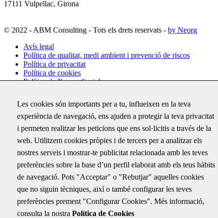
17111 Vulpellac, Girona
© 2022 - ABM Consulting - Tots els drets reservats -
by Neorg
Avís legal
Política de qualitat, medi ambient i prevenció de riscos
Política de privacitat
Política de cookies
Política de Xarxes Socials
Configuració de cookies
Les cookies són importants per a tu, influeixen en la teva
experiència de navegació, ens ajuden a protegir la teva privacitat
Subscriu-te
i permeten realitzar les peticions que ens sol·licitis a través de la
Rep per correu electrònic totes les novetats d'ABM i coneix els
web. Utilitzem cookies pròpies i de tercers per a analitzar els
darrers projectes on hem treballat
nostres serveis i mostrar-te publicitat relacionada amb les teves
Email
preferències sobre la base d’un perfil elaborat amb els teus hàbits
de navegació. Pots "Acceptar" o "Rebutjar" aquelles cookies
Aquest camp només és per validació i no s'ha de modificar.
Correu electrònic
*
que no siguin tècniques, així o també configurar les teves
preferències prement "Configurar Cookies". Més informació,
consulta la nostra
Política de Cookies
ABM SERVEIS D'ENGINYERIA I CONSULTING, S.L. com a