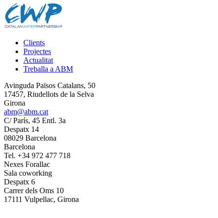
Clients
Projectes
Actualitat
Treballa a ABM
Avinguda Països Catalans, 50
17457, Riudellots de la Selva
Girona
abm@abm.cat
C/ París, 45 Entl. 3a
Despatx 14
08029 Barcelona
Barcelona
Tel. +34 972 477 718
Nexes Forallac
Sala coworking
Despatx 6
Carrer dels Oms 10
17111 Vulpellac, Girona