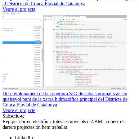
al Districte de Conca Fluvial de Catalunya
Veure el projecte
Desenvolupament de la cobertura SIG de cabals normalitzats en
qualsevol punt de la xarxa hidrogràfica principal del Districte de
Conca Fluvial de Catalunya
Veure el projecte
Subscriu-te
Rep per correu electrònic totes les novetats d'ABM i coneix els
darrers projectes on hem treballat
LinkedIn