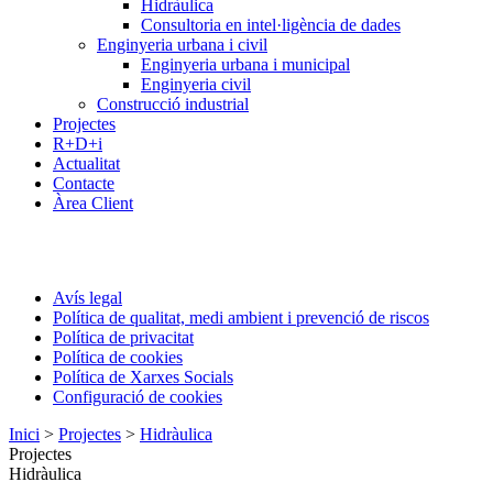
Hidràulica
Consultoria en intel·ligència de dades
Enginyeria urbana i civil
Enginyeria urbana i municipal
Enginyeria civil
Construcció industrial
Projectes
R+D+i
Actualitat
Contacte
Àrea Client
Avís legal
Política de qualitat, medi ambient i prevenció de riscos
Política de privacitat
Política de cookies
Política de Xarxes Socials
Configuració de cookies
Inici
>
Projectes
>
Hidràulica
Projectes
Hidràulica