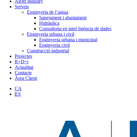
ABM Industry
Serveis
Enginyeria de l’aigua
Sanejament i abastament
Hidràulica
Consultoria en intel·ligència de dades
Enginyeria urbana i civil
Enginyeria urbana i municipal
Enginyeria civil
Construcció industrial
Projectes
R+D+i
Actualitat
Contacte
Àrea Client
CA
ES