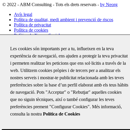
© 2022 - ABM Consulting - Tots els drets reservats -
by Neorg
Avís legal
Política de qualitat, medi ambient i prevenció de riscos
Política de privacitat
Política de cookies
Política de Xarxes Socials
Configuració de cookies
Les cookies són importants per a tu, influeixen en la teva
experiència de navegació, ens ajuden a protegir la teva privacitat
Subscriu-te
i permeten realitzar les peticions que ens sol·licitis a través de la
Rep per correu electrònic totes les novetats d'ABM i coneix els
web. Utilitzem cookies pròpies i de tercers per a analitzar els
darrers projectes on hem treballat
nostres serveis i mostrar-te publicitat relacionada amb les teves
Facebook
preferències sobre la base d’un perfil elaborat amb els teus hàbits
de navegació. Pots "Acceptar" o "Rebutjar" aquelles cookies
Aquest camp només és per validació i no s'ha de modificar.
Correu electrònic
*
que no siguin tècniques, així o també configurar les teves
preferències prement "Configurar Cookies". Més informació,
consulta la nostra
Política de Cookies
ABM SERVEIS D'ENGINYERIA I CONSULTING, S.L. com a
responsable del tractament tractarà les teves dades amb la finalitat
d’enviar-te la nostra newsletter. Pots accedir, rectificar i suprimir les