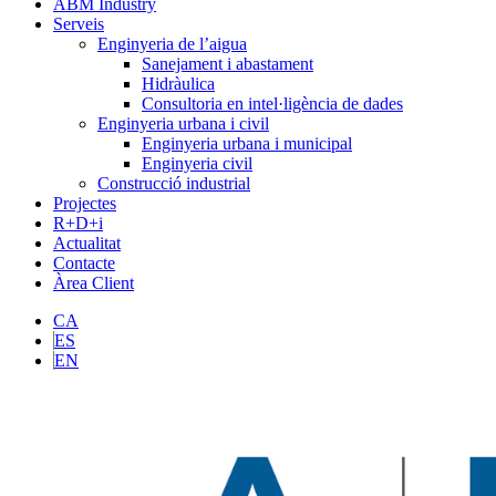
ABM Industry
Serveis
Enginyeria de l’aigua
Sanejament i abastament
Hidràulica
Consultoria en intel·ligència de dades
Enginyeria urbana i civil
Enginyeria urbana i municipal
Enginyeria civil
Construcció industrial
Projectes
R+D+i
Actualitat
Contacte
Àrea Client
CA
ES
EN