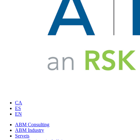
CA
ES
EN
ABM Consulting
ABM Industry
Serveis