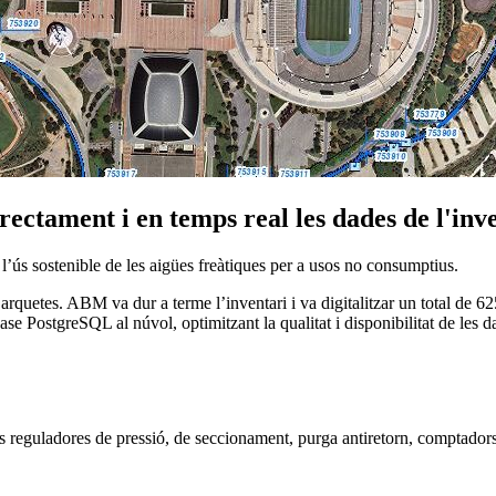
rectament i en temps real les dades de l'in
l’ús sostenible de les aigües freàtiques per a usos no consumptius.
arquetes. ABM va dur a terme l’inventari i va digitalitzar un total de
se PostgreSQL al núvol, optimitzant la qualitat i disponibilitat de les d
s reguladores de pressió, de seccionament, purga antiretorn, comptadors