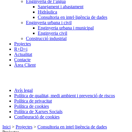
Enginyeria de l’aigua
Sanejament i abastament
Hidràulica
Consultoria en intel·ligència de dades
Enginyeria urbana i civil
Enginyeria urbana i municipal
Enginyeria civil
Construcció industrial
Projectes
R+D+i
Actualitat
Contacte
Àrea Client
Avís legal
Política de qualitat, medi ambient i prevenció de riscos
Política de privacitat
Política de cookies
Política de Xarxes Socials
Configuració de cookies
Inici
>
Projectes
>
Consultoria en intel·ligència de dades