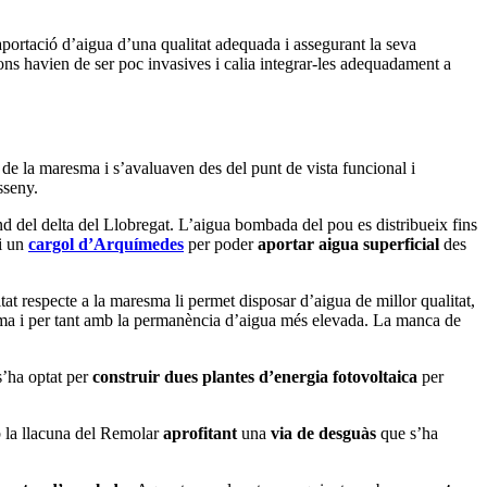
’aportació d’aigua d’una qualitat adequada i assegurant la seva
ons havien de ser poc invasives i calia integrar-les adequadament a
 de la maresma i s’avaluaven des del punt de vista funcional i
sseny.
d del delta del Llobregat. L’aigua bombada del pou es distribueix fins
 i un
cargol d’Arquímedes
per poder
aportar
aigua superficial
des
at respecte a la maresma li permet disposar d’aigua de millor qualitat,
resma i per tant amb la permanència d’aigua més elevada. La manca de
s’ha optat per
construir
dues plantes
d’energia fotovoltaica
per
 la llacuna del Remolar
aprofitant
una
via de desguàs
que s’ha