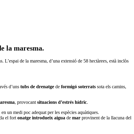
 de la maresma.
ans. L’espai de la maresma, d’una extensió de 58 hectàrees, està inclòs
ravés d’uns
tubs de drenatge
de
formigó
soterrats
sota els camins,
aresma
, provocant
situacions d’estrés hídric
.
la en un medi poc adequat per les espècies aquàtiques.
da el fort
onatge
introdueix
aigua
de
mar
provinent de la llacuna del