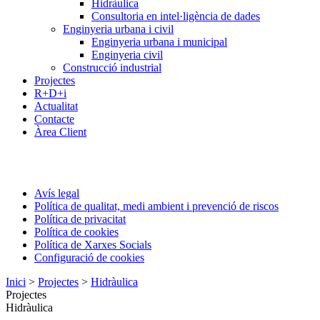
Hidràulica
Consultoria en intel·ligència de dades
Enginyeria urbana i civil
Enginyeria urbana i municipal
Enginyeria civil
Construcció industrial
Projectes
R+D+i
Actualitat
Contacte
Àrea Client
Avís legal
Política de qualitat, medi ambient i prevenció de riscos
Política de privacitat
Política de cookies
Política de Xarxes Socials
Configuració de cookies
Inici
>
Projectes
>
Hidràulica
Projectes
Hidràulica