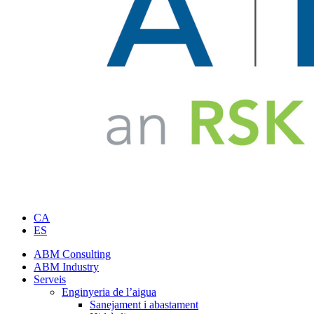
CA
ES
ABM Consulting
ABM Industry
Serveis
Enginyeria de l’aigua
Sanejament i abastament