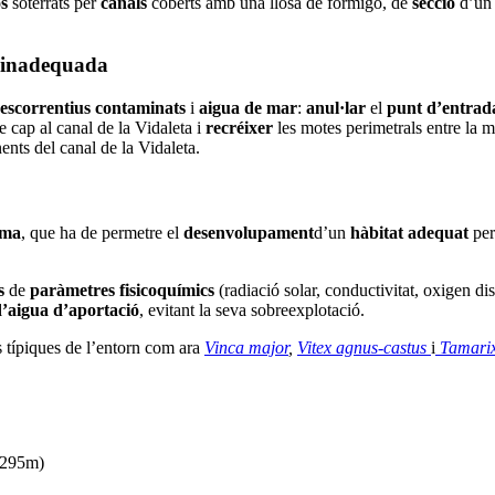
os
soterrats per
canals
coberts amb una llosa de formigó, de
secció
d’u
t inadequada
escorrentius contaminats
i
aigua de mar
:
anul·lar
el
punt d’entrad
e cap al canal de la Vidaleta i
recréixer
les motes perimetrals entre la 
ents del canal de la Vidaleta.
sma
, que ha de permetre el
desenvolupament
d’un
hàbitat adequat
per
s
de
paràmetres
fisicoquímics
(radiació solar, conductivitat, oxigen di
’aigua d’aportació
, evitant la seva sobreexplotació.
 típiques de l’entorn com ara
Vinca major
,
Vitex agnus-castus
i
Tamarix
(295m)