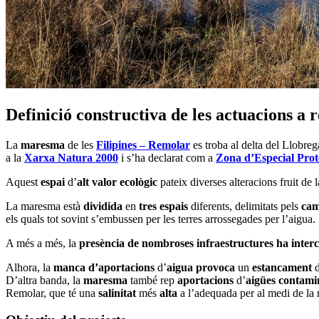
Definició constructiva de les actuacions a 
La
maresma
de les
Filipines – Remolar
es troba al delta del Llobreg
a la
Xarxa Natura 2000
i s’ha declarat com a
Zona d’Especial Prot
Aquest
espai
d’
alt valor ecològic
pateix diverses alteracions fruit de 
La maresma està
dividida
en
tres espais
diferents, delimitats pels
cam
els quals tot sovint s’embussen per les terres arrossegades per l’aigua.
A més a més, la
presència de nombroses infraestructures
ha inter
Alhora, la
manca d’aportacions
d’
aigua
provoca
un
estancament
d
D’altra banda, la
maresma
també rep
aportacions
d’
aigües contam
Remolar, que té una
salinitat
més
alta
a l’adequada per al medi de la