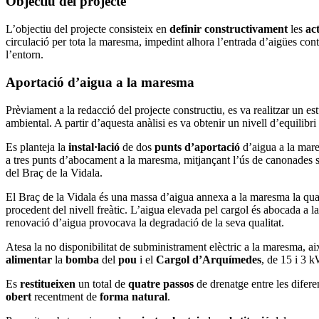
Objectiu del projecte
L’objectiu del projecte consisteix en
definir constructivament
les
ac
circulació per tota la maresma, impedint alhora l’entrada d’aigües con
l’entorn.
Aportació d’aigua a la maresma
Prèviament a la redacció del projecte constructiu, es va realitzar un e
ambiental. A partir d’aquesta anàlisi es va obtenir un nivell d’equilib
Es planteja la
instal·lació
de dos
punts
d’aportació
d’aigua a la mare
a tres punts d’abocament a la maresma, mitjançant l’ús de canonades s
del Braç de la Vidala.
El Braç de la Vidala és una massa d’aigua annexa a la maresma la qual e
procedent del nivell freàtic. L’aigua elevada pel cargol és abocada a
renovació d’aigua provocava la degradació de la seva qualitat.
Atesa la no disponibilitat de subministrament elèctric a la maresma, a
alimentar
la
bomba
del
pou
i el
Cargol d’Arquímedes
, de 15 i 3 
Es
restitueixen
un total de
quatre passos
de drenatge entre les difere
obert
recentment de
forma natural
.