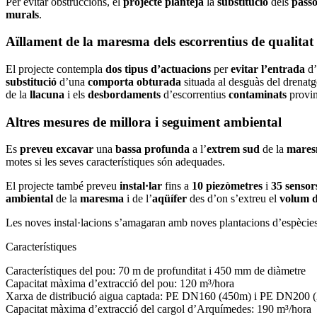
Per evitar obstruccions, el
projecte
planteja
la
substitució
dels
pass
murals
.
Aïllament de la maresma dels escorrentius de qualita
El projecte contempla
dos tipus
d’actuacions
per
evitar
l’entrada
d’
substitució
d’una
comporta obturada
situada al desguàs del drenatg
de la
llacuna
i els
desbordaments
d’escorrentius
contaminats
provin
Altres mesures de millora i seguiment ambiental
Es
preveu
excavar
una
bassa
profunda
a l’
extrem sud
de la
mare
motes si les seves característiques són adequades.
El projecte també preveu
instal·lar
fins a
10 piezòmetres
i
35 sensor
ambiental
de la
maresma
i de l’
aqüífer
des d’on s’extreu el
volum d
Les noves instal·lacions s’amagaran amb noves plantacions d’espècies
Característiques
Característiques del pou: 70 m de profunditat i 450 mm de diàmetre
Capacitat màxima d’extracció del pou: 120 m³/hora
Xarxa de distribució aigua captada: PE DN160 (450m) i PE DN200 
Capacitat màxima d’extracció del cargol d’Arquímedes: 190 m³/hora