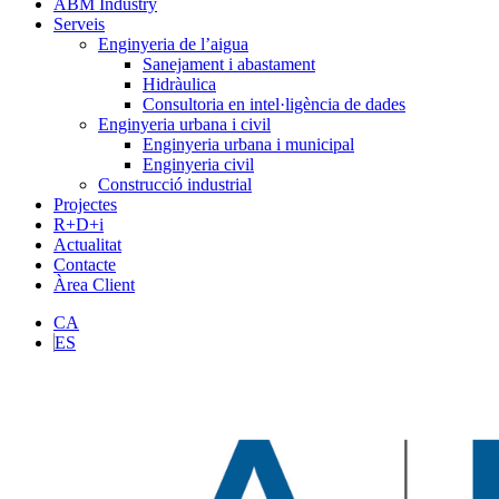
ABM Industry
Serveis
Enginyeria de l’aigua
Sanejament i abastament
Hidràulica
Consultoria en intel·ligència de dades
Enginyeria urbana i civil
Enginyeria urbana i municipal
Enginyeria civil
Construcció industrial
Projectes
R+D+i
Actualitat
Contacte
Àrea Client
CA
ES