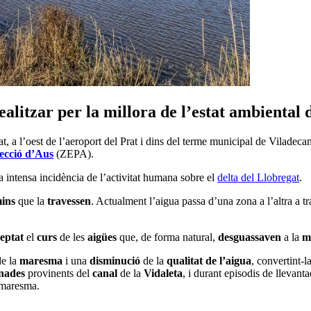
realitzar per la millora de l’estat ambiental
at, a l’oest de l’aeroport del Prat i dins del terme municipal de Viladec
ecció d’Aus
(ZEPA).
la intensa incidència de l’activitat humana sobre el
delta del Llobregat
.
ins
que la
travessen
. Actualment l’aigua passa d’una zona a l’altra a t
ceptat
el
curs
de les
aigües
que, de forma natural,
desguassaven
a la
m
e la
maresma
i una
disminució
de la
qualitat de l’aigua
, convertint-
inades
provinents del
canal
de la
Vidaleta
, i durant episodis de llevanta
 maresma.