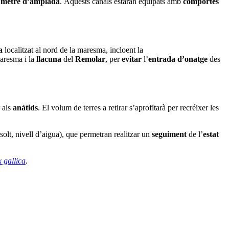
n
metre d’amplada
. Aquests canals estaran equipats amb
comportes
a
localitzat al nord de la maresma, incloent la
maresma i la
llacuna
del
Remolar
, per
evitar
l’
entrada
d’onatge
des
 als
anàtids
. El volum de terres a retirar s’aprofitarà per recréixer les
ssolt, nivell d’aigua), que permetran realitzar un
seguiment
de l’
estat
 gallica
.