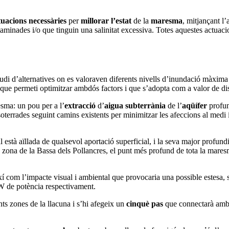
tuacions
necessàries
per
millorar
l’estat
de la
maresma
, mitjançant l
taminades i/o que tinguin una salinitat excessiva. Totes aquestes actuaci
studi d’alternatives on es valoraven diferents nivells d’inundació màxima
ri que permeti optimitzar ambdós factors i que s’adopta com a valor de di
sma: un pou per a l’
extracció
d’
aigua
subterrània
de l’
aqüífer
profun
oterrades seguint camins existents per minimitzar les afeccions al medi
stà aïllada de qualsevol aportació superficial, i la seva major profundit
 la zona de la Bassa dels Pollancres, el punt més profund de tota la ma
ixí com l’impacte visual i ambiental que provocaria una possible estesa, 
kW de potència respectivament.
nts zones de la llacuna i s’hi afegeix un
cinquè pas
que connectarà amb